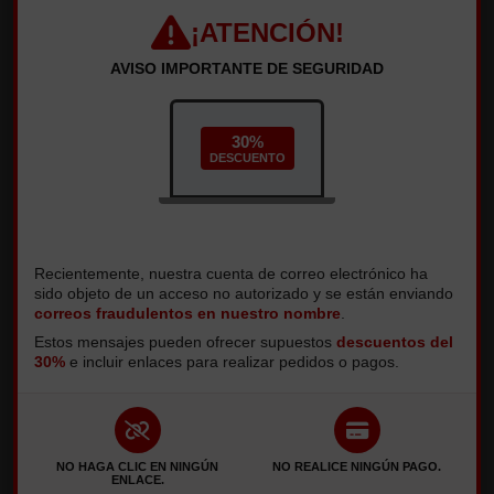
¡ATENCIÓN!
AVISO IMPORTANTE DE SEGURIDAD
30%
DESCUENTO
Recientemente, nuestra cuenta de correo electrónico ha
sido objeto de un acceso no autorizado y se están enviando
correos fraudulentos en nuestro nombre
.
Estos mensajes pueden ofrecer supuestos
descuentos del
CRIE SUA CONTA
30%
e incluir enlaces para realizar pedidos o pagos.
Digite seu endereço de e-mail para criar uma conta.
NO HAGA CLIC EN NINGÚN
NO REALICE NINGÚN PAGO.
ENLACE.