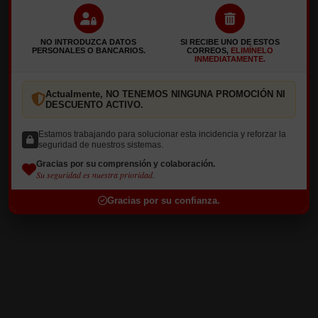
Crie sua conta
JÁ ESTÁ INSCRITO?
NO INTRODUZCA DATOS
SI RECIBE UNO DE ESTOS
PERSONALES O BANCARIOS.
CORREOS,
ELIMÍNELO
INMEDIATAMENTE.
Actualmente, NO TENEMOS NINGUNA PROMOCIÓN NI
DESCUENTO ACTIVO.
Esqueceu-se da sua palavra - passe?
Estamos trabajando para solucionar esta incidencia y reforzar la
seguridad de nuestros sistemas.
Entre
Gracias por su comprensión y colaboración.
Su seguridad es nuestra prioridad.
MINHA CONTA
Gracias por su confianza.
Meus pedidos
Meus dados
Horário
terça-feira a domingo
12:00 - 15:00
19:00 - 23:00